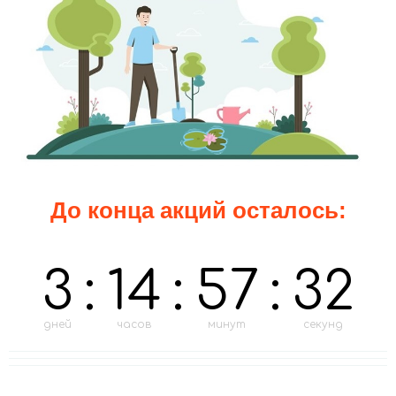
До конца акций осталось:
3
:
14
:
57
:
30
дней
часов
минут
секунд