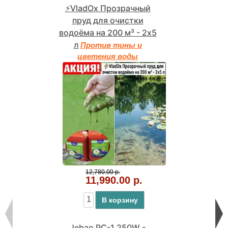
⚡VladOx Прозрачный
пруд для очистки
водоёма на 200 м³ - 2x5
л
Против тины и
цветения воды
12,780.00 р.
11,990.00 р.
В корзину
Jebao PC-1 250W -