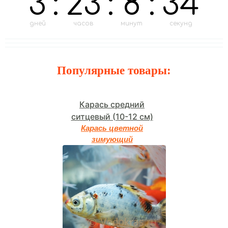
3
:
23
:
8
:
32
дней
часов
минут
секунд
Популярные товары:
Карась средний
ситцевый (10-12 см)
Карась цветной
зимующий