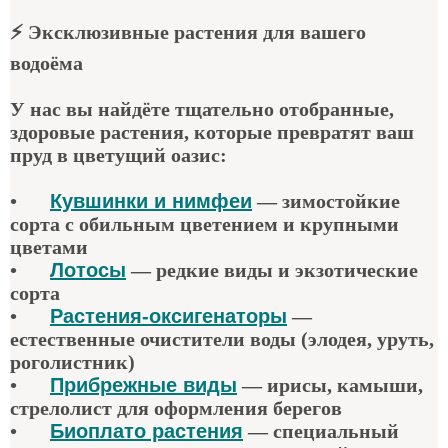
⚡
Эксклюзивные растения для вашего
водоёма
У нас вы найдёте тщательно отобранные,
здоровые растения, которые превратят ваш
пруд в цветущий оазис:
•
Кувшинки и нимфеи
— зимостойкие
сорта с обильным цветением и крупными
цветами
•
Лотосы
— редкие виды и экзотические
сорта
•
Растения-оксигенаторы
—
естественные очистители воды (элодея, уруть,
роголистник)
•
Прибрежные виды
— ирисы, камыши,
стрелолист для оформления берегов
•
Биоплато растения
— специальный