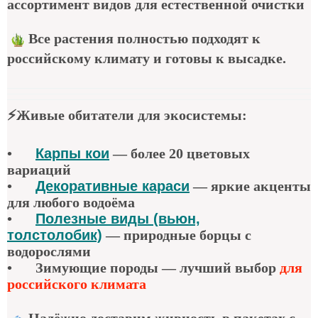
ассортимент видов для естественной очистки
Все растения полностью подходят к
российскому климату и готовы к высадке.
⚡
Живые обитатели для экосистемы
:
•
Карпы кои
—
более 20 цветовых
вариаций
•
Декоративные караси
—
яркие акценты
для любого водоёма
•
Полезные виды (вьюн,
толстолобик)
—
природные борцы с
водорослями
•
Зимующие породы — лучший выбор
для
российского климата
Надёжно доставим живность в пакетах с