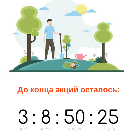
До конца акций осталось:
3
:
8
:
50
:
23
дней
часов
минут
секунд