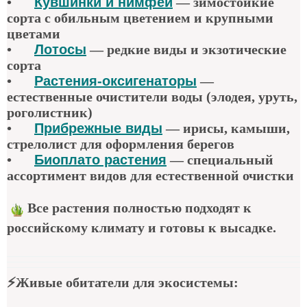
•
Кувшинки и нимфеи
— зимостойкие
сорта с обильным цветением и крупными
цветами
•
Лотосы
— редкие виды и экзотические
сорта
•
Растения-оксигенаторы
—
естественные очистители воды (элодея, уруть,
роголистник)
•
Прибрежные виды
— ирисы, камыши,
стрелолист для оформления берегов
•
Биоплато растения
— специальный
ассортимент видов для естественной очистки
Все растения полностью подходят к
российскому климату и готовы к высадке.
⚡
Живые обитатели для экосистемы
: