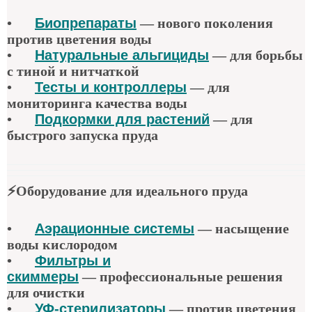
•
Биопрепараты
—
нового поколения
против цветения воды
•
Натуральные альгициды
—
для борьбы
с тиной и нитчаткой
•
Тесты и контроллеры
—
для
мониторинга качества воды
•
Подкормки для растений
—
для
быстрого запуска пруда
⚡
Оборудование для идеального пруда
•
Аэрационные системы
—
насыщение
воды кислородом
•
Фильтры и
скиммеры
—
профессиональные решения
для очистки
•
УФ-стерилизаторы
—
против цветения