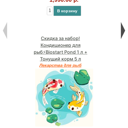
В корзину
Скидка за набор!
Кондиционер для
рыб⚡Biostart Pond 1 л +
Тонущий корм 5 л
Лекарства для рыб