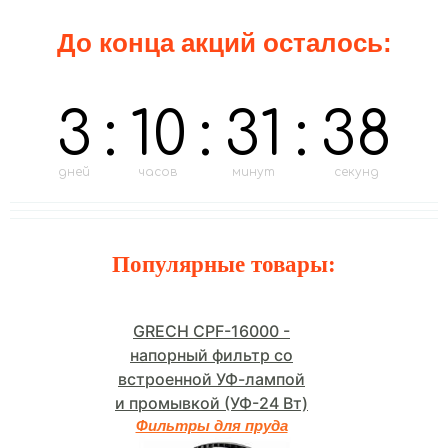
До конца акций осталось:
3
:
10
:
31
:
37
дней
часов
минут
секунд
Популярные товары:
GRECH CPF-16000 -
напорный фильтр со
встроенной УФ-лампой
и промывкой (УФ-24 Вт)
Фильтры для пруда