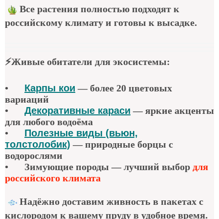
Все растения полностью подходят к
российскому климату и готовы к высадке.
⚡
Живые обитатели для экосистемы
:
•
Карпы кои
—
более 20 цветовых
вариаций
•
Декоративные караси
—
яркие акценты
для любого водоёма
•
Полезные виды (вьюн,
толстолобик)
—
природные борцы с
водорослями
•
Зимующие породы — лучший выбор
для
российского климата
Надёжно доставим живность в пакетах с
кислородом к вашему пруду в удобное время.