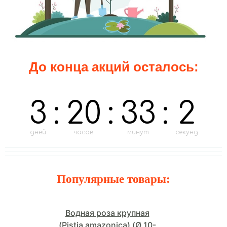
До конца акций осталось:
3
:
20
:
33
:
1
дней
часов
минут
секунд
Популярные товары:
Водная роза крупная
(Pistia amazonica) (Ø 10-