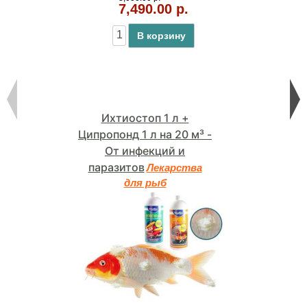
7,490.00 р.
В корзину
Ихтиостоп 1 л +
Ципропонд 1 л на 20 м³ -
От инфекций и
паразитов
Лекарства
для рыб