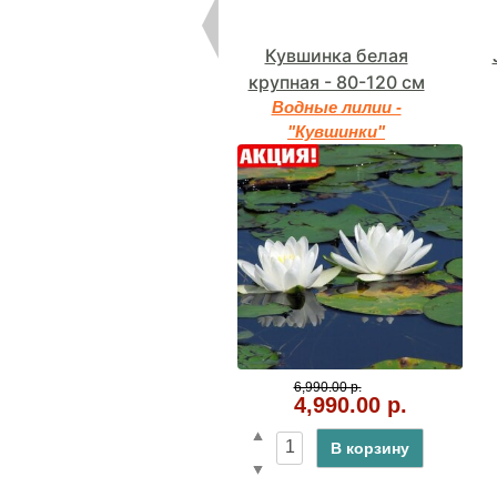
Кувшинка белая
крупная - 80-120 см
Водные лилии -
"Кувшинки"
6,990.00 р.
4,990.00 р.
В корзину