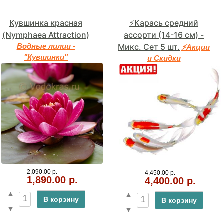
Кувшинка красная
⚡Карась средний
(Nymphaea Attraction)
ассорти (14-16 см) -
Водные лилии -
Микс. Сет 5 шт.
⚡Акции
"Кувшинки"
и Скидки
2,090.00 р.
4,450.00 р.
1,890.00 р.
4,400.00 р.
В корзину
В корзину