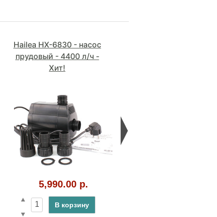
Hailea HX-6830 - насос
Hailea HX-6840 - помпа
прудовый - 4400 л/ч -
для пруда - 5500 л/ч
Хит!
7,590.00 р.
5,990.00 р.
В корзину
В корзину