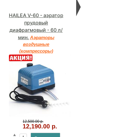
HAILEA V-60 - аэратор
Hailea MPC-4000 -
прудовый
пылесос для очистки
диафрагмовый - 60 л/
пруда
Прудовые
мин.
пылесосы
Аэраторы
воздушные
(компрессоры)
19,990.00 р.
12,500.00 р.
В корзину
12,190.00 р.