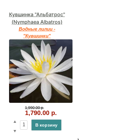
Кувшинка "Альбатрос"
Элодея канадская - Се
(Nymphaea Albatros)
5 шт.
⚡Акции и Скидки
Водные лилии -
"Кувшинки"
1,950.00 р.
1,840.00 р.
1,990.00 р.
В корзину
1,790.00 р.
В корзину