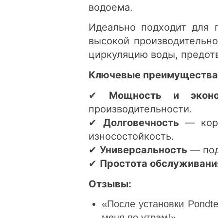
водоема.
Идеально подходит для 
высокой производительно
циркуляцию воды, предотв
Ключевые преимущества
✔
Мощность и эконо
производительности.
✔
Долговечность
— корп
износостойкость.
✔
Универсальность
— под
✔
Простота обслуживани
Отзывы:
«После установки Pondt
меня по утрам!»