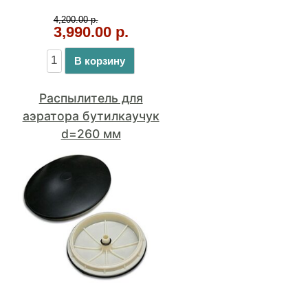
Распылитель для
аэратора бутилкаучук
d=260 мм
4,390.00 р.
В корзину
Распылитель каучуковый
d=300 мм - Хит!