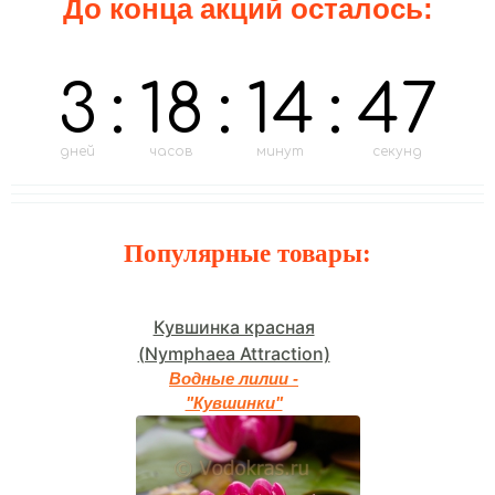
До конца акций осталось:
3
:
18
:
14
:
46
дней
часов
минут
секунд
Популярные товары:
Кувшинка красная
(Nymphaea Attraction)
Водные лилии -
"Кувшинки"