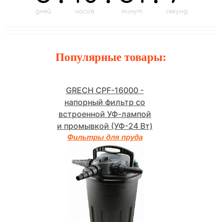
дней
часов
минут
секунд
Популярные товары:
GRECH CPF-16000 -
напорный фильтр со
встроенной УФ-лампой
и промывкой (УФ-24 Вт)
Фильтры для пруда