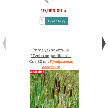
19,990.00 р.
В корзину
Рогоз узколистный
"Typha angustifolia" -
Сет 30 шт.
Прибрежные
растения