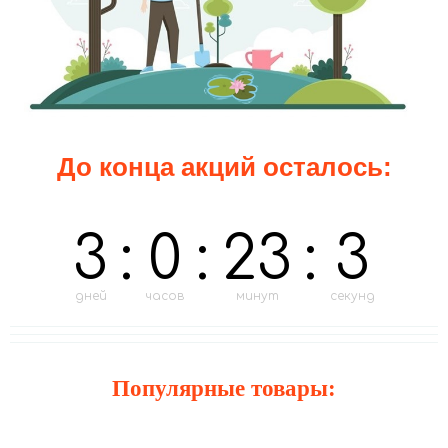
До конца акций осталось:
3
:
0
:
23
:
1
дней
часов
минут
секунд
Популярные товары: