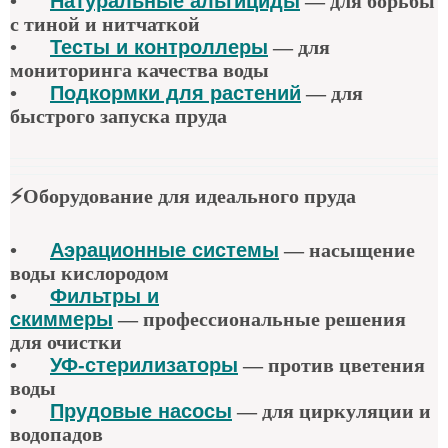
•
Натуральные альгициды
—
для борьбы
с тиной и нитчаткой
•
Тесты и контроллеры
—
для
мониторинга качества воды
•
Подкормки для растений
—
для
быстрого запуска пруда
⚡
Оборудование для идеального пруда
•
Аэрационные системы
—
насыщение
воды кислородом
•
Фильтры и
скиммеры
—
профессиональные решения
для очистки
•
УФ-стерилизаторы
—
против цветения
воды
•
Прудовые насосы
—
для циркуляции и
водопадов