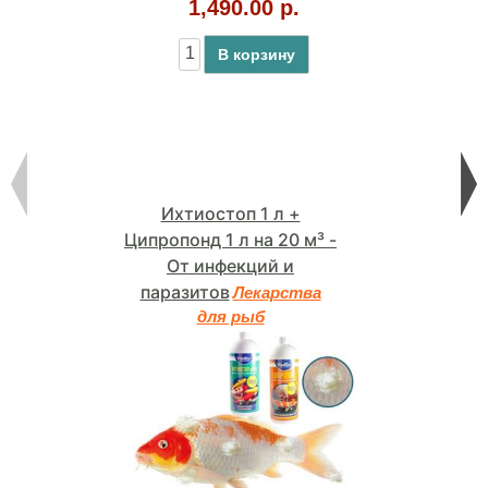
1,490.00 р.
В корзину
Ихтиостоп 1 л +
Ципропонд 1 л на 20 м³ -
От инфекций и
паразитов
Лекарства
для рыб