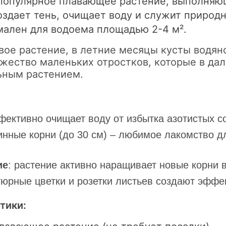
популярное плавающее растение, выполняю
оздает тень, очищает воду и служит природ
мален для водоема площадью 2-4 м².
ое растение, в летние месяцы кусты водян
жество маленьких отростков, которые в да
льным растением.
:
фективно очищает воду от избытка азотистых 
инные корни (до 30 см) – любимое лакомство 
ие
: растение активно наращивает новые корни
тюрные цветки и розетки листьев создают эффе
тики: