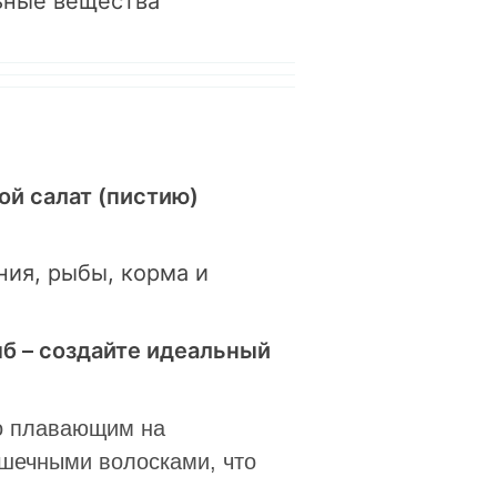
льные вещества
ой салат (пистию)
ния, рыбы, корма и
б – создайте идеальный
но плавающим на
ошечными волосками, что