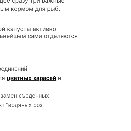
щее сразу три важные
ным кормом для рыб.
ой капусты активно
льнейшем сами отделяются
соединений
для
цветных карасей
и
 взамен съеденных
кт "водяных роз"