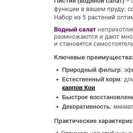
Пистия (водяной салат)
– 
функции в вашем пруду: с
Набор из 5 растений опти
Водный салат
неприхотлив
размножаются и дают мно
и становятся самостояте
Ключевые преимущества
Природный фильтр
: эф
Естественный корм
: дл
карпов Кои
Быстрое восстановлен
Декоративность
: миниа
Практические характерис