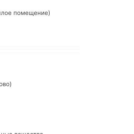
еплое помещение)
ово)