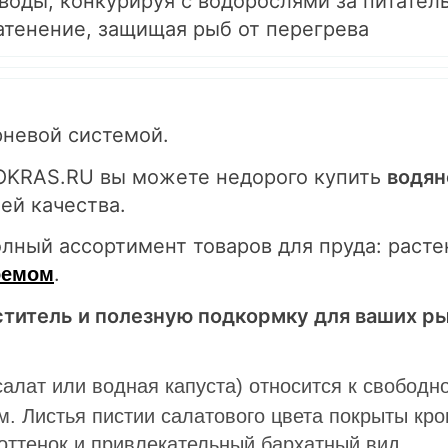
воды, конкурируя с водорослями за питате
атенение, защищая рыб от перегрева
рневой системой.
OKRAS.RU вы можете недорого купить
водян
ией качества.
олный ассортимент товаров для пруда: расте
.
оемом
титель и полезную подкормку для ваших ры
алат или водная капуста) относится к свобод
м. Листья пистии салатового цвета покрыты кр
оттенок и привлекательный бархатный вид.