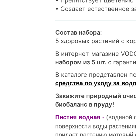
• Препятствует цветению 
• Создает естественное з
Состав набора:
5 здоровых растений с ко
В интернет-магазине VOD
набором из 5 шт.
с гарант
В каталоге представлен п
средства по уходу за вод
Закажите природный очис
биобаланс в пруду!
Пистия водная -
(водяной с
поверхности воды растения
придает растению матовый 