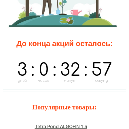
До конца акций осталось:
3
:
0
:
32
:
55
дней
часов
минут
секунд
Популярные товары:
Tetra Pond ALGOFIN 1 л