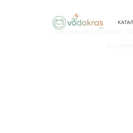
КАТА
Все товары для пруда:
Р
Кладофо