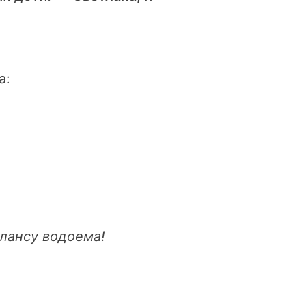
а:
алансу водоема!