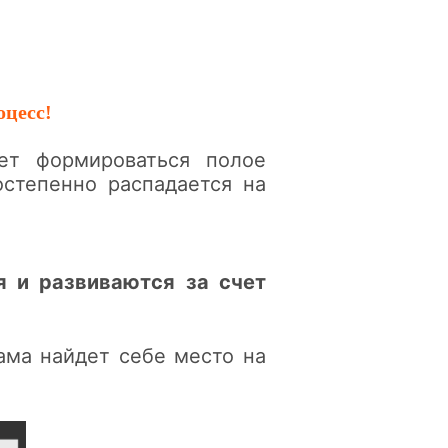
цесс!
ет формироваться полое
остепенно распадается на
я и развиваются за счет
ама найдет себе место на