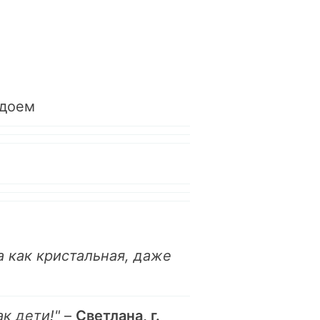
одоем
а как кристальная, даже
к дети!"
–
Светлана, г.