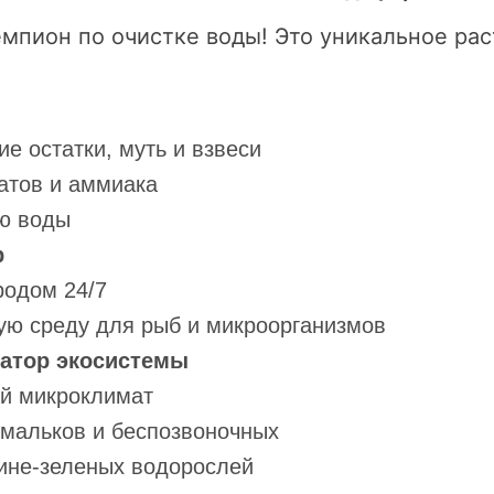
мпион по очистке воды! Это уникальное рас
е остатки, муть и взвеси
атов и аммиака
ию воды
р
родом 24/7
ую среду для рыб и микроорганизмов
затор экосистемы
ый микроклимат
мальков и беспозвоночных
ине-зеленых водорослей