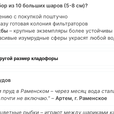
ор из 10 больших шаров (5-8 см)?
ению с покупкой поштучно
азу готовая колония фильтраторов
жбы
– крупные экземпляры более устойчивы
асивые изумрудные сферы украсят любой в
другой размер кладофоры
удов
и пруд в Раменском – через месяц вода стал
 почти не включаю."
–
Артем, г. Раменское
цветные рыбки – играют между шариками ка