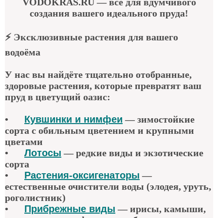
VODOKRAS.RU
— всё для вдумчивого
создания вашего идеального пруда!
⚡
Эксклюзивные растения для вашего
водоёма
У нас вы найдёте тщательно отобранные,
здоровые растения, которые превратят ваш
пруд в цветущий оазис:
•
Кувшинки и нимфеи
— зимостойкие
сорта с обильным цветением и крупными
цветами
•
Лотосы
— редкие виды и экзотические
сорта
•
Растения-оксигенаторы
—
естественные очистители воды (элодея, уруть,
роголистник)
•
Прибрежные виды
— ирисы, камыши,