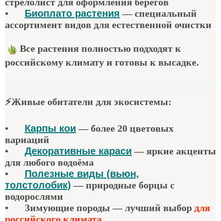
стрелолист для оформления берегов
•
Биоплато растения
— специальный
ассортимент видов для естественной очистки
Все растения полностью подходят к
российскому климату и готовы к высадке.
⚡
Живые обитатели для экосистемы
:
•
Карпы кои
—
более 20 цветовых
вариаций
•
Декоративные караси
—
яркие акценты
для любого водоёма
•
Полезные виды (вьюн,
толстолобик)
—
природные борцы с
водорослями
•
Зимующие породы — лучший выбор
для
российского климата