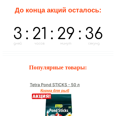
До конца акций осталось:
3
:
21
:
29
:
34
дней
часов
минут
секунд
Популярные товары:
Tetra Pond STICKS - 50 л
Корма для рыб