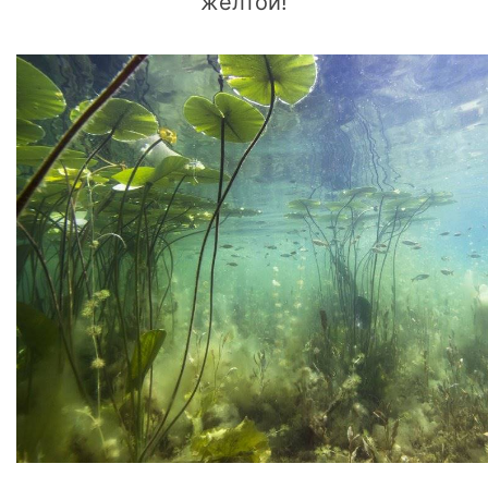
жёлтой!