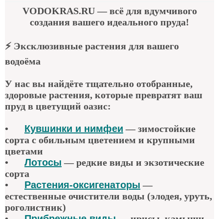
VODOKRAS.RU
— всё для вдумчивого
создания вашего идеального пруда!
⚡
Эксклюзивные растения для вашего
водоёма
У нас вы найдёте тщательно отобранные,
здоровые растения, которые превратят ваш
пруд в цветущий оазис:
•
Кувшинки и нимфеи
— зимостойкие
сорта с обильным цветением и крупными
цветами
•
Лотосы
— редкие виды и экзотические
сорта
•
Растения-оксигенаторы
—
естественные очистители воды (элодея, уруть,
роголистник)
•
Прибрежные виды
— ирисы, камыши,