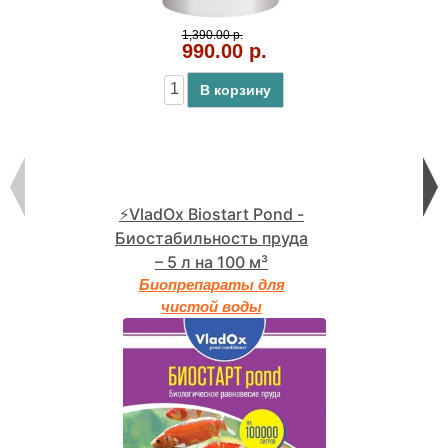
1,390.00 р.
990.00 р.
В корзину
⚡VladOx Biostart Pond -
Биостабильность пруда
– 5 л на 100 м³
Биопрепараты для
чистой воды