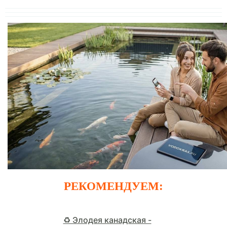
РЕКОМЕНДУЕМ:
♻️ Элодея канадская -