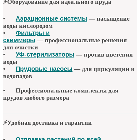
⚡
Оборудование для идеального пруда
•
Аэрационные системы
—
насыщение
воды кислородом
•
Фильтры и
скиммеры
—
профессиональные решения
для очистки
•
УФ-стерилизаторы
—
против цветения
воды
•
Прудовые насосы
—
для циркуляции и
водопадов
•
Профессиональные комплекты для
прудов любого размера
⚡
Удобная доставка и гарантии
•
Отправка растений по всей