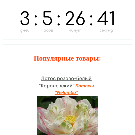
3
:
5
:
26
:
40
дней
часов
минут
секунд
Популярные товары:
Лотос розово-белый
"Королевский"
Лотосы
"Nelumbo"