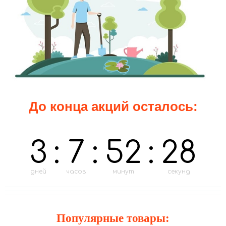
До конца акций осталось:
3
:
7
:
52
:
27
дней
часов
минут
секунд
Популярные товары: