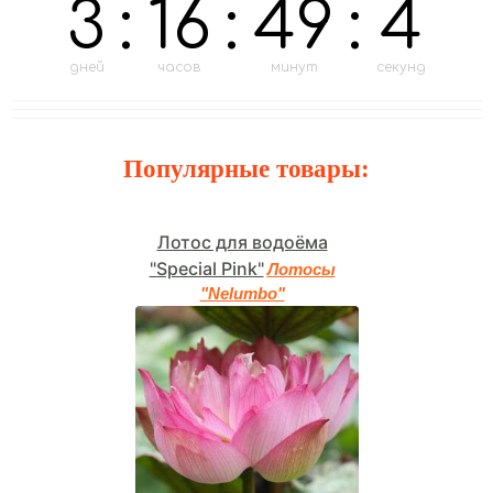
3
:
16
:
49
:
2
дней
часов
минут
секунд
Популярные товары:
Лотос для водоёма
"Special Pink"
Лотосы
"Nelumbo"