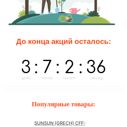
До конца акций осталось:
3
:
7
:
2
:
34
дней
часов
минут
секунд
Популярные товары:
SUNSUN (GRECH) CFF-