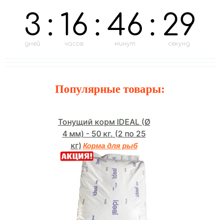
3
:
16
:
46
:
28
дней
часов
минут
секунд
Популярные товары:
Тонущий корм IDEAL (Ø
4 мм) - 50 кг. (2 по 25
кг)
Корма для рыб