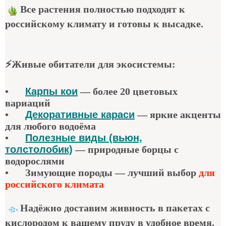
Все растения полностью подходят к
российскому климату и готовы к высадке.
⚡
Живые обитатели для экосистемы
:
•
Карпы кои
—
более 20 цветовых
вариаций
•
Декоративные караси
—
яркие акценты
для любого водоёма
•
Полезные виды (вьюн,
толстолобик)
—
природные борцы с
водорослями
•
Зимующие породы — лучший выбор
для
российского климата
Надёжно доставим живность в пакетах с
кислородом к вашему пруду в удобное время.