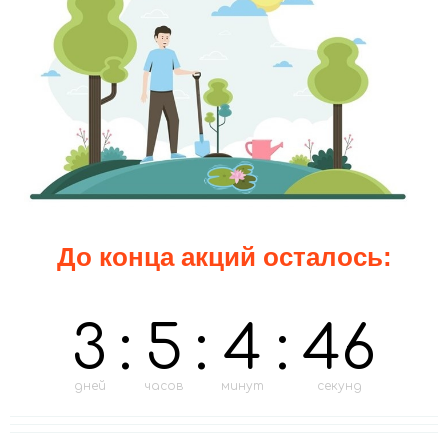
До конца акций осталось:
3
:
5
:
4
:
44
дней
часов
минут
секунд