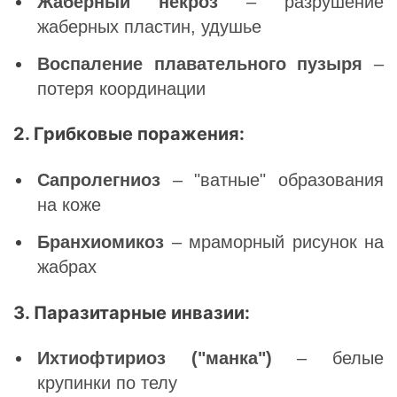
Жаберный некроз
– разрушение
жаберных пластин, удушье
Воспаление плавательного пузыря
–
потеря координации
2. Грибковые поражения:
Сапролегниоз
– "ватные" образования
на коже
Бранхиомикоз
– мраморный рисунок на
жабрах
3. Паразитарные инвазии:
Ихтиофтириоз ("манка")
– белые
крупинки по телу