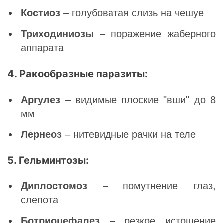
Костиоз
– голубоватая слизь на чешуе
Триходиниозы
– поражение жаберного
аппарата
4. Ракообразные паразиты:
Аргулез
– видимые плоские "вши" до 8
мм
Лернеоз
– нитевидные рачки на теле
5. Гельминтозы:
Диплостомоз
– помутнение глаз,
слепота
Ботриоцефалез
– резкое истощение