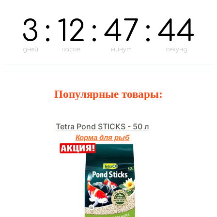
3
:
12
:
47
:
42
дней
часов
минут
секунд
Популярные товары:
Tetra Pond STICKS - 50 л
Корма для рыб