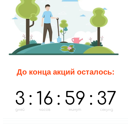
До конца акций осталось:
3
:
16
:
59
:
35
дней
часов
минут
секунд