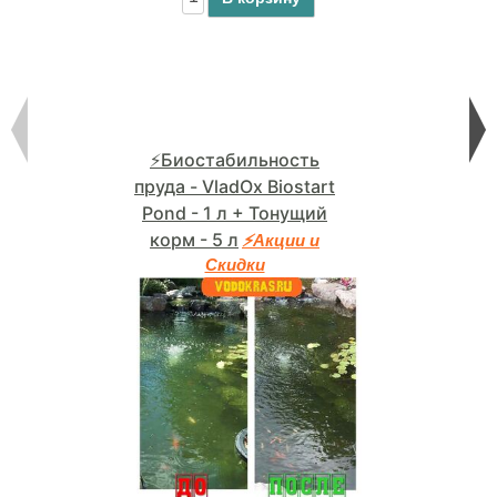
⚡Биостабильность
пруда - VladOx Biostart
Pond - 1 л + Тонущий
корм - 5 л
⚡Акции и
Скидки