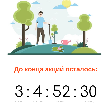
До конца акций осталось:
3
:
4
:
52
:
28
дней
часов
минут
секунд