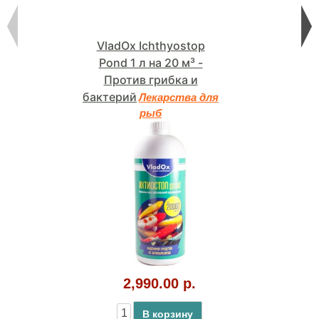
VladOx Ichthyostop
Pond 1 л на 20 м³ -
Против грибка и
бактерий
Лекарства для
рыб
2,990.00 р.
В корзину