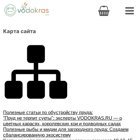
Карта сайта
Полезные статьи по обустройству пруда:
"Пруд не терпит суеты": эксперты VODOKRAS.RU — о
цветных карасях, королевских кои и подводных садах
Полезные рыбы и мидии для загородного пруда: Создаем
сбалансированную экосистему