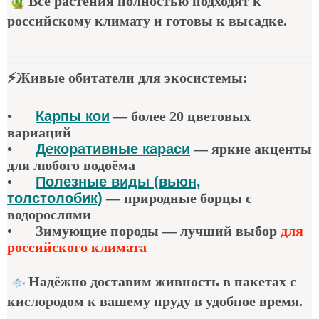
Все растения полностью подходят к
российскому климату и готовы к высадке.
⚡
Живые обитатели для экосистемы
:
•
Карпы кои
—
более 20 цветовых
вариаций
•
Декоративные караси
—
яркие акценты
для любого водоёма
•
Полезные виды (вьюн,
толстолобик)
—
природные борцы с
водорослями
•
Зимующие породы — лучший выбор
для
российского климата
Надёжно доставим живность в пакетах с
кислородом к вашему пруду в удобное время.