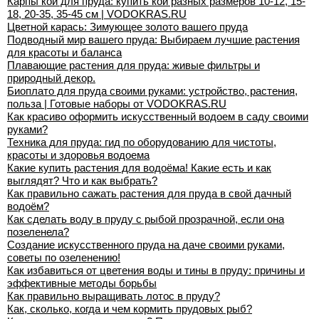
Карпы кои для пруда: купить кои разных размеров 10-12, 15-
18, 20-35, 35-45 см | VODOKRAS.RU
Цветной карась: Зимующее золото вашего пруда
Подводный мир вашего пруда: Выбираем лучшие растения
для красоты и баланса
Плавающие растения для пруда: живые фильтры и
природный декор.
Биоплато для пруда своими руками: устройство, растения,
польза | Готовые наборы от VODOKRAS.RU
Как красиво оформить искусственный водоем в саду своими
руками?
Техника для пруда: гид по оборудованию для чистоты,
красоты и здоровья водоема
Какие купить растения для водоёма! Какие есть и как
выглядят? Что и как выбрать?
Как правильно сажать растения для пруда в свой дачный
водоём?
Как сделать воду в пруду с рыбой прозрачной, если она
позеленела?
Создание искусственного пруда на даче своими руками,
советы по озеленению!
Как избавиться от цветения воды и тины в пруду: причины и
эффективные методы борьбы
Как правильно выращивать лотос в пруду?
Как, сколько, когда и чем кормить прудовых рыб?