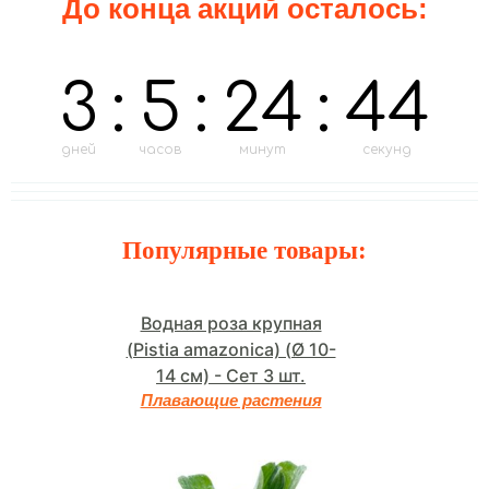
До конца акций осталось:
3
:
5
:
24
:
43
дней
часов
минут
секунд
Популярные товары:
Водная роза крупная
(Pistia amazonica) (Ø 10-
14 см) - Сет 3 шт.
Плавающие растения